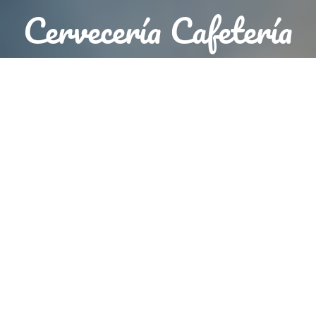
Cervecería Cafetería
Paco S